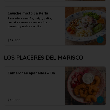
Ceviche mixto La Perla
Pescado, camarón, pulpo, palta, 
tomate cherry, camote, choclo 
peruano y maíz canchita.
$17.900
LOS PLACERES DEL MARISCO
Camarones apanados 4 Un
$13.900