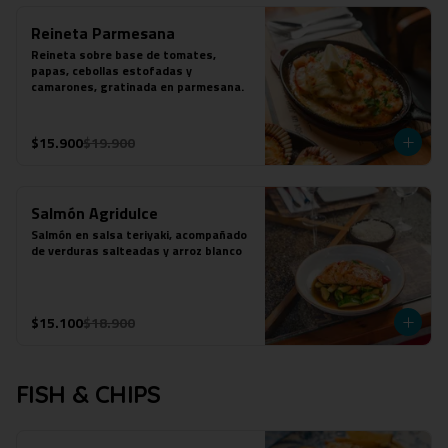
Reineta Parmesana
Reineta sobre base de tomates, 
papas, cebollas estofadas y 
camarones, gratinada en parmesana.
$15.900
$19.900
Salmón Agridulce
Salmón en salsa teriyaki, acompañado 
de verduras salteadas y arroz blanco
$15.100
$18.900
FISH & CHIPS