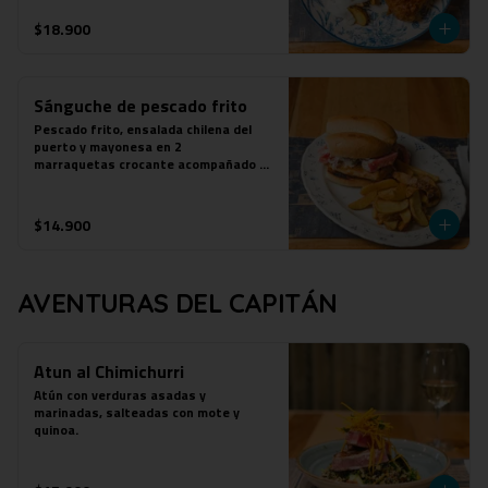
$18.900
Sánguche de pescado frito
Pescado frito, ensalada chilena del 
puerto y mayonesa en 2

marraquetas crocante acompañado de 
papas fritas.
$14.900
AVENTURAS DEL CAPITÁN
Atun al Chimichurri
Atún con verduras asadas y 
marinadas, salteadas con mote y 
quinoa.