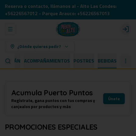
Reserva o contacto, llámanos al - Alto Las Condes:
+56226567012 - Parque Arauco: +56226567013
Abrir menu de navegación
Login
¿Dónde quieres pedir?
 CAPITÁN
ACOMPAÑAMIENTOS
POSTRES
BEBIDAS
Acumula
Puerto Puntos
Únete
Regístrate, gana puntos con tus compras y
canjealos por productos y más
PROMOCIONES ESPECIALES