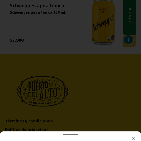
Schweppes agua tónica
Schweppes agua tónica 350 ml.
$2.900
Términos y condiciones
Política de privacidad