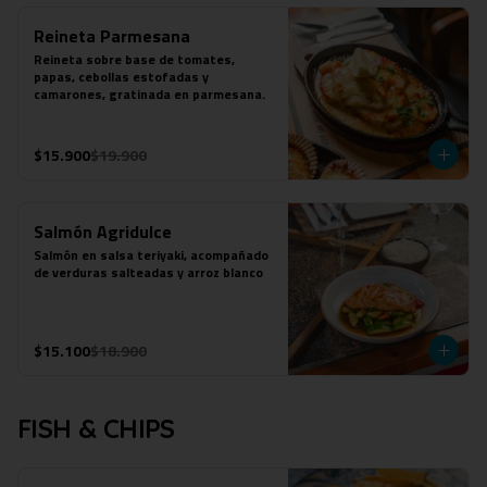
Reineta Parmesana
Reineta sobre base de tomates, 
papas, cebollas estofadas y 
camarones, gratinada en parmesana.
$15.900
$19.900
Salmón Agridulce
Salmón en salsa teriyaki, acompañado 
de verduras salteadas y arroz blanco
$15.100
$18.900
FISH & CHIPS