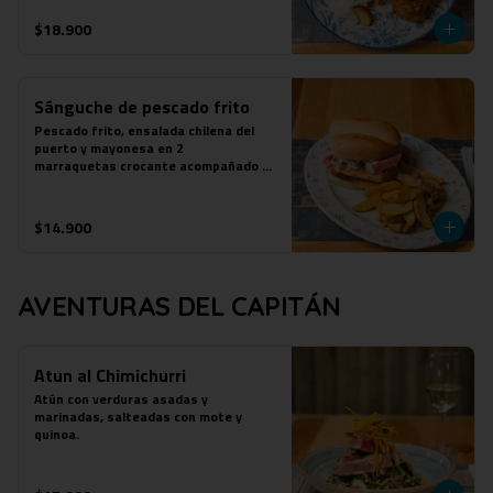
$18.900
Sánguche de pescado frito
Pescado frito, ensalada chilena del 
puerto y mayonesa en 2

marraquetas crocante acompañado de 
papas fritas.
$14.900
AVENTURAS DEL CAPITÁN
Atun al Chimichurri
Atún con verduras asadas y 
marinadas, salteadas con mote y 
quinoa.