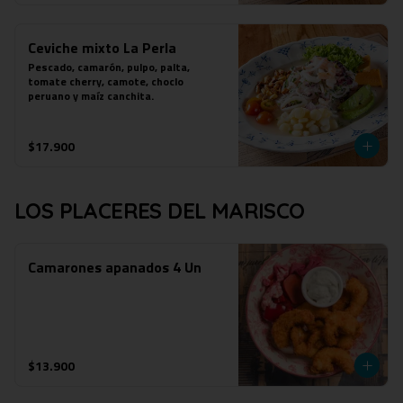
Ceviche mixto La Perla
Pescado, camarón, pulpo, palta, 
tomate cherry, camote, choclo 
peruano y maíz canchita.
$17.900
LOS PLACERES DEL MARISCO
Camarones apanados 4 Un
$13.900