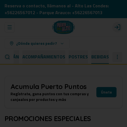
Reserva o contacto, llámanos al - Alto Las Condes:
+56226567012 - Parque Arauco: +56226567013
Abrir menu de navegación
Login
¿Dónde quieres pedir?
 CAPITÁN
ACOMPAÑAMIENTOS
POSTRES
BEBIDAS
Acumula
Puerto Puntos
Únete
Regístrate, gana puntos con tus compras y
canjealos por productos y más
PROMOCIONES ESPECIALES