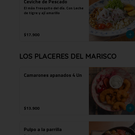
Ceviche de Pescado
El más fresquito del día. Con Leche 
de tigre y ají amarillo
$17.900
LOS PLACERES DEL MARISCO
Camarones apanados 4 Un
$13.900
Pulpo a la parrilla