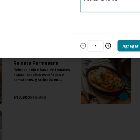
Camarón Saltado
Exquisitos camarones, saltado y 
servido con papas fritas y arroz
$18.900
Agregar
Reineta Parmesana
Reineta sobre base de tomates, 
papas, cebollas estofadas y 
camarones, gratinada en 
parmesana.
$15.900
$19.900