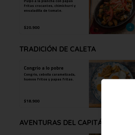
Pulpo a la plancha con papas 
fritas crocantes, chimichurri y 
ensaladilla de tomate.
$20.900
TRADICIÓN DE CALETA
Congrio a lo pobre
Congrio, cebolla caramelizada, 
huevos fritos y papas fritas.
$18.900
AVENTURAS DEL CAPITÁN