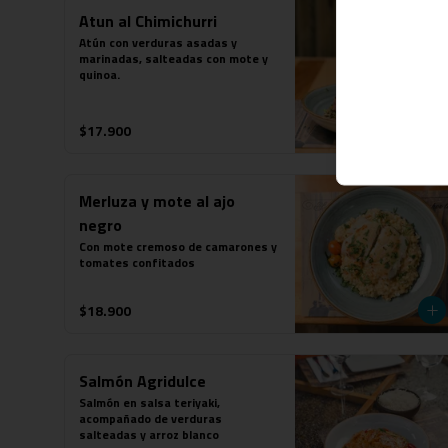
Atun al Chimichurri
Atún con verduras asadas y 
marinadas, salteadas con mote y 
quinoa.
$17.900
Merluza y mote al ajo
negro
Con mote cremoso de camarones y 
tomates confitados
$18.900
Salmón Agridulce
Salmón en salsa teriyaki, 
acompañado de verduras 
salteadas y arroz blanco