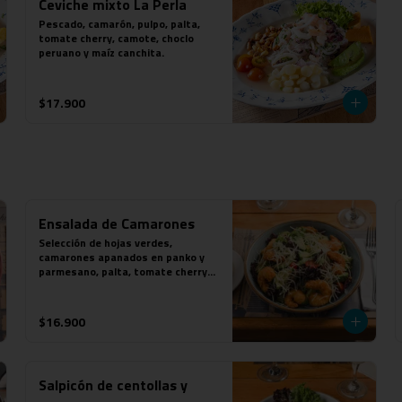
Ceviche mixto La Perla
Pescado, camarón, pulpo, palta, 
tomate cherry, camote, choclo 
peruano y maíz canchita.
$17.900
Ensalada de Camarones
Selección de hojas verdes, 
camarones apanados en panko y 
parmesano, palta, tomate cherry 
grillados, parmesano y aderezo de 
mostaza a las finas hierbas.
$16.900
Salpicón de centollas y