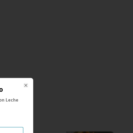
o
Close
Con Leche