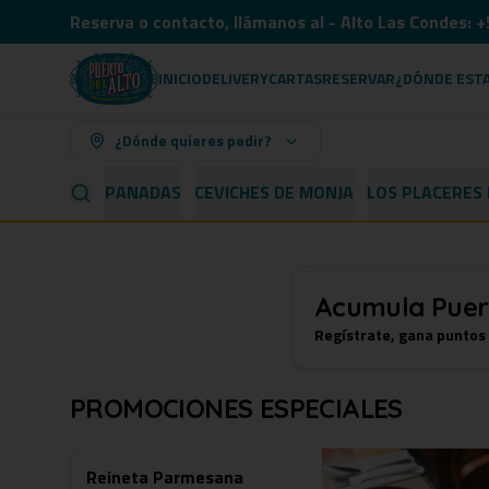
Reserva o contacto, llámanos al - Alto Las Condes
INICIO
DELIVERY
CARTAS
RESERVAR
¿DÓNDE EST
¿Dónde quieres pedir?
 & CHIPS
EMPANADAS
CEVICHES DE MONJA
LOS PLACERES
Acumula
Puer
Regístrate, gana puntos
PROMOCIONES ESPECIALES
Reineta Parmesana