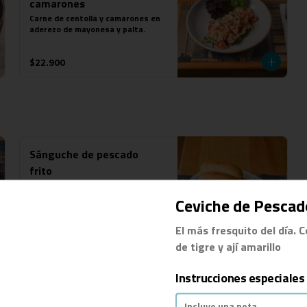
camarones
Carne de centolla y camarones en 
aderezo de mayonesa y palta.
$22.900
Sánguche de pescado
frito
Pescado frito, ensalada chilena 
del puerto y mayonesa en 2

Ceviche de Pescad
marraquetas crocante 
acompañado de papas fritas.
El más fresquito del día. 
$14.900
de tigre y ají amarillo
Instrucciones especiales