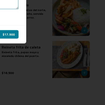
Congrio Saltado
Lo mejor de las caletas del norte, 
saltado estilo norteño, servido 
con papas fritas y arroz.
$18.900
$17.900
Reineta frita de caleta
Reineta frita, papas mayo y 
ensalada chilena del puerto.
$18.900