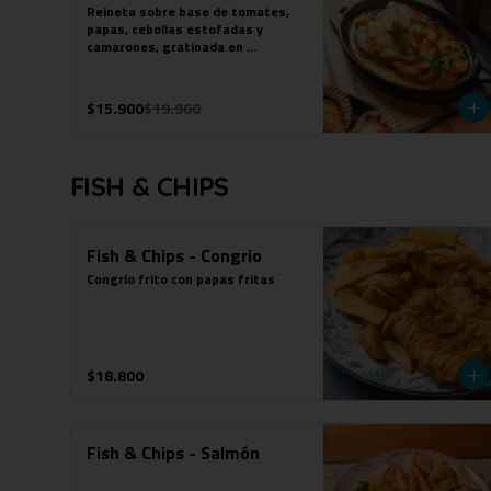
Reineta sobre base de tomates, 
papas, cebollas estofadas y 
camarones, gratinada en 
parmesana.
$15.900
$19.900
FISH & CHIPS
Fish & Chips - Congrio
Congrio frito con papas fritas
$18.800
Fish & Chips - Salmón