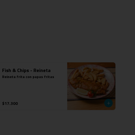
Fish & Chips - Reineta
Reineta frita con papas fritas
$17.300