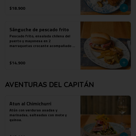
$18.900
Sánguche de pescado frito
Pescado frito, ensalada chilena del 
puerto y mayonesa en 2

marraquetas crocante acompañado de 
papas fritas.
$14.900
AVENTURAS DEL CAPITÁN
Atun al Chimichurri
Atún con verduras asadas y 
marinadas, salteadas con mote y 
quinoa.