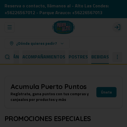
Reserva o contacto, llámanos al - Alto Las Condes:
+56226567012 - Parque Arauco: +56226567013
Abrir menu de navegación
Login
¿Dónde quieres pedir?
 CAPITÁN
ACOMPAÑAMIENTOS
POSTRES
BEBIDAS
Acumula
Puerto Puntos
Únete
Regístrate, gana puntos con tus compras y
canjealos por productos y más
PROMOCIONES ESPECIALES