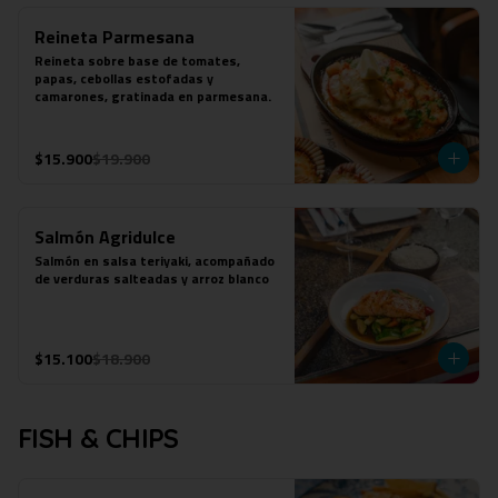
Reineta Parmesana
Reineta sobre base de tomates, 
papas, cebollas estofadas y 
camarones, gratinada en parmesana.
$15.900
$19.900
Salmón Agridulce
Salmón en salsa teriyaki, acompañado 
de verduras salteadas y arroz blanco
$15.100
$18.900
FISH & CHIPS