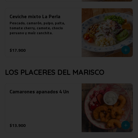
Ceviche mixto La Perla
Pescado, camarón, pulpo, palta, 
tomate cherry, camote, choclo 
peruano y maíz canchita.
$17.900
LOS PLACERES DEL MARISCO
Camarones apanados 4 Un
$13.900