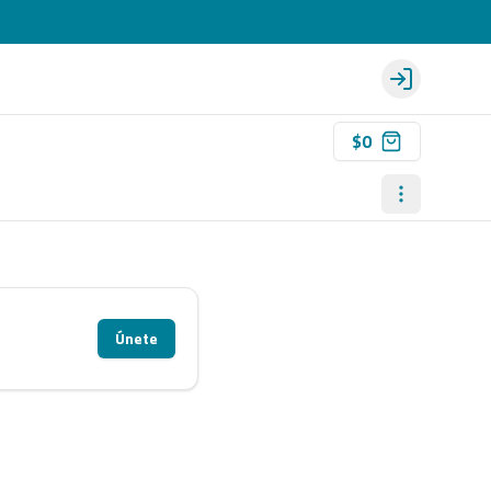
Login
$0
Únete