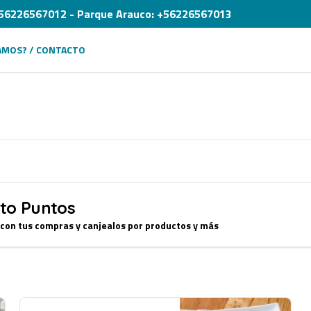
: +56226567012 - Parque Arauco: +56226567013
AMOS? / CONTACTO
to Puntos
 con tus compras y canjealos por productos y más