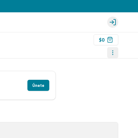
Login
$0
Únete