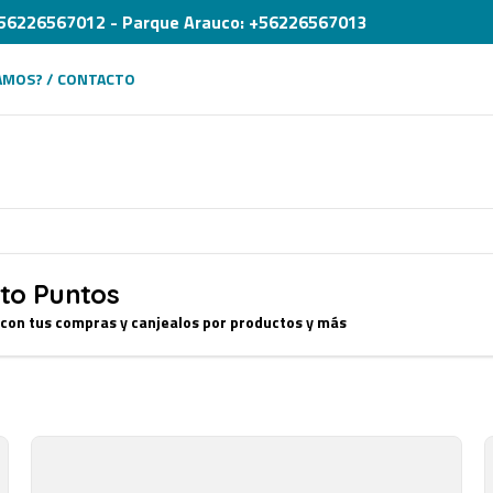
: +56226567012 - Parque Arauco: +56226567013
AMOS? / CONTACTO
to Puntos
 con tus compras y canjealos por productos y más