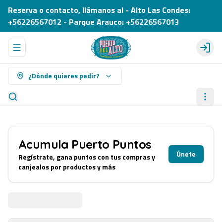
Reserva o contacto, llámanos al - Alto Las Condes:
+56226567012 - Parque Arauco: +56226567013
Abrir menu de navegación
Login
¿Dónde quieres pedir?
Acumula
Puerto Puntos
Únete
Regístrate, gana puntos con tus compras y
canjealos por productos y más