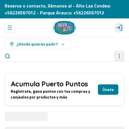
Reserva o contacto, llámanos al - Alto Las Condes:
+56226567012 - Parque Arauco: +56226567013
Abrir menu de navegación
Login
¿Dónde quieres pedir?
Acumula
Puerto Puntos
Únete
Regístrate, gana puntos con tus compras y
canjealos por productos y más