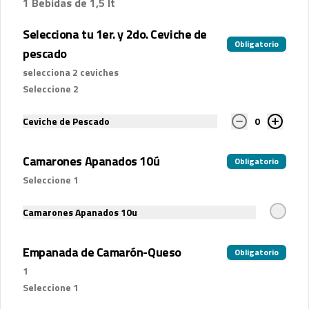
1 Bebidas de 1,5 lt
$3.500
Selecciona tu 1er. y 2do. Ceviche de
Obligatorio
pescado
Pepsi Original 1.5 lts
selecciona 2 ceviches
Gaseosa 1.5 lts
Seleccione 2
Ceviche de Pescado
0
$3.500
Camarones Apanados 10ú
Obligatorio
Seleccione 1
Pepsi Zero 1.5 Lts
Gaseosa 1.5 lts
Camarones Apanados 10u
Empanada de Camarón-Queso
Obligatorio
1
$3.500
Seleccione 1