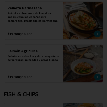
Reineta Parmesana
Reineta sobre base de tomates, 
papas, cebollas estofadas y 
camarones, gratinada en parmesana.
$15.900
$19.900
Salmón Agridulce
Salmón en salsa teriyaki, acompañado 
de verduras salteadas y arroz blanco
$15.100
$18.900
FISH & CHIPS