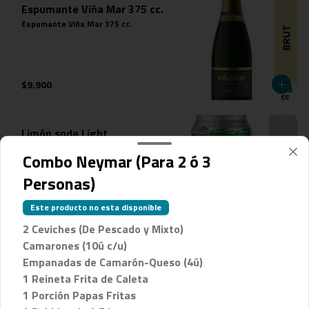
Espumante Viña Mar 375 cc.
Espumante Viña Mar 375 cc.
$9.900
Limón soda Light
Limón soda zero 350 ml.
Combo Neymar (Para 2 ó 3
Personas)
Este producto no esta disponible
$2.900
2 Ceviches (De Pescado y Mixto)
Camarones (10ú c/u)
Pepsi Light 1.5 lts
Empanadas de Camarón-Queso (4ú)
Gaseosas 1.5 lts
1 Reineta Frita de Caleta
1 Porción Papas Fritas