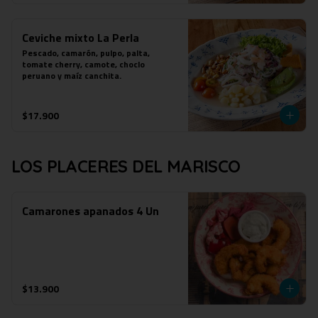
Ceviche mixto La Perla
Pescado, camarón, pulpo, palta, 
tomate cherry, camote, choclo 
peruano y maíz canchita.
$17.900
LOS PLACERES DEL MARISCO
Camarones apanados 4 Un
$13.900