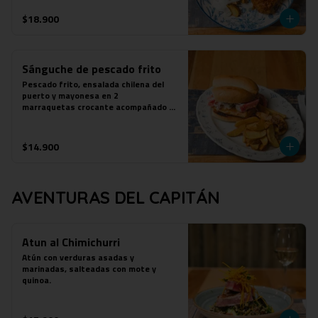
$18.900
Sánguche de pescado frito
Pescado frito, ensalada chilena del 
puerto y mayonesa en 2

marraquetas crocante acompañado de 
papas fritas.
$14.900
AVENTURAS DEL CAPITÁN
Atun al Chimichurri
Atún con verduras asadas y 
marinadas, salteadas con mote y 
quinoa.