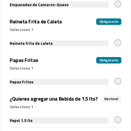
Schweppes agua tónica
Empanadas de Camaron-Queso
Schweppes agua tónica 350 ml.
Reineta Frita de Caleta
Obligatorio
Seleccione 1
$2.900
Reineta frita de caleta
Papas Fritas
Obligatorio
Seleccione 1
Papas Fritas
¿Quieres agregar una Bebida de 1.5 lts?
Opcional
Seleccione 1
Términos y condiciones
Política de privacidad
Pepsi 1.5 lts