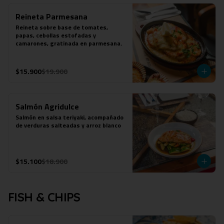
Reineta Parmesana
Reineta sobre base de tomates, 
papas, cebollas estofadas y 
camarones, gratinada en parmesana.
$15.900
$19.900
Salmón Agridulce
Salmón en salsa teriyaki, acompañado 
de verduras salteadas y arroz blanco
$15.100
$18.900
FISH & CHIPS