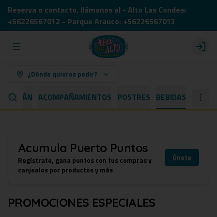
Reserva o contacto, llámanos al - Alto Las Condes:
+56226567012 - Parque Arauco: +56226567013
Abrir menu de navegación
Login
¿Dónde quieres pedir?
 CAPITÁN
ACOMPAÑAMIENTOS
POSTRES
BEBIDAS
Acumula
Puerto Puntos
Únete
Regístrate, gana puntos con tus compras y
canjealos por productos y más
PROMOCIONES ESPECIALES