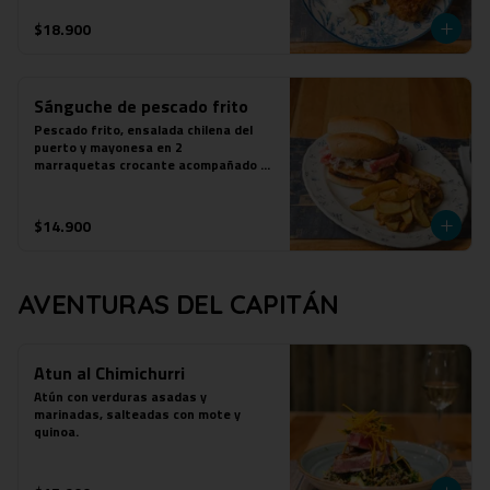
$18.900
Sánguche de pescado frito
Pescado frito, ensalada chilena del 
puerto y mayonesa en 2

marraquetas crocante acompañado de 
papas fritas.
$14.900
AVENTURAS DEL CAPITÁN
Atun al Chimichurri
Atún con verduras asadas y 
marinadas, salteadas con mote y 
quinoa.