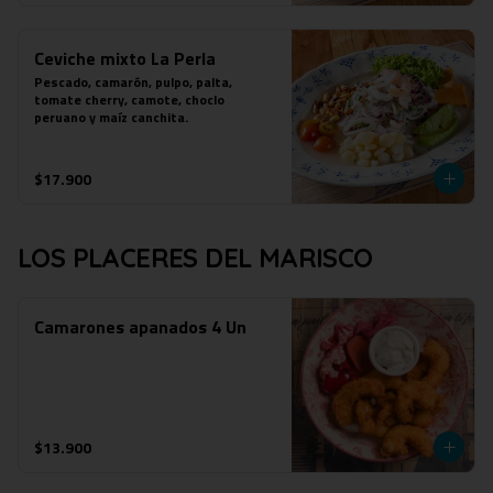
Ceviche mixto La Perla
Pescado, camarón, pulpo, palta, 
tomate cherry, camote, choclo 
peruano y maíz canchita.
$17.900
LOS PLACERES DEL MARISCO
Camarones apanados 4 Un
$13.900