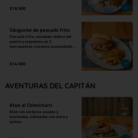
$18.900
Sánguche de pescado frito
Pescado frito, ensalada chilena del 
puerto y mayonesa en 2

marraquetas crocante acompañado de 
papas fritas.
$14.900
AVENTURAS DEL CAPITÁN
Atun al Chimichurri
Atún con verduras asadas y 
marinadas, salteadas con mote y 
quinoa.