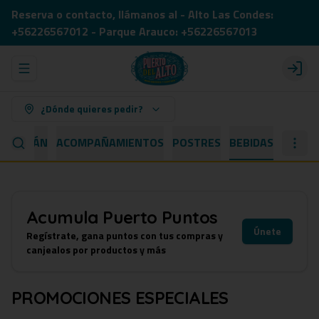
Reserva o contacto, llámanos al - Alto Las Condes:
+56226567012 - Parque Arauco: +56226567013
Abrir menu de navegación
Login
¿Dónde quieres pedir?
 CAPITÁN
ACOMPAÑAMIENTOS
POSTRES
BEBIDAS
Acumula
Puerto Puntos
Únete
Regístrate, gana puntos con tus compras y
canjealos por productos y más
PROMOCIONES ESPECIALES