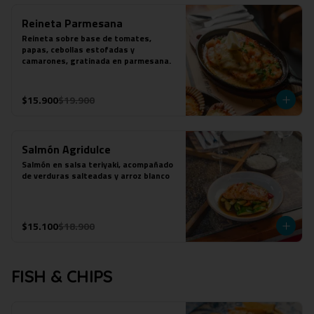
Reineta Parmesana
Reineta sobre base de tomates, 
papas, cebollas estofadas y 
camarones, gratinada en parmesana.
$15.900
$19.900
Salmón Agridulce
Salmón en salsa teriyaki, acompañado 
de verduras salteadas y arroz blanco
$15.100
$18.900
FISH & CHIPS