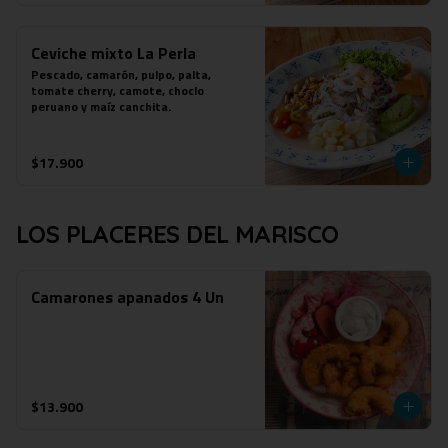
Ceviche mixto La Perla
Pescado, camarón, pulpo, palta, 
tomate cherry, camote, choclo 
peruano y maíz canchita.
$17.900
LOS PLACERES DEL MARISCO
Camarones apanados 4 Un
$13.900