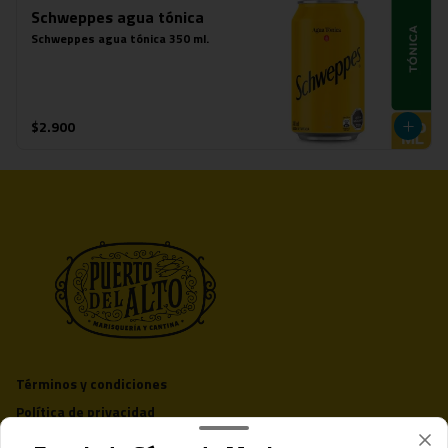
Schweppes agua tónica
Schweppes agua tónica 350 ml.
$2.900
Términos y condiciones
Política de privacidad