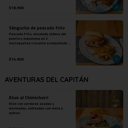
$18.900
Sánguche de pescado frito
Pescado frito, ensalada chilena del 
puerto y mayonesa en 2

marraquetas crocante acompañado de 
papas fritas.
$14.900
AVENTURAS DEL CAPITÁN
Atun al Chimichurri
Atún con verduras asadas y 
marinadas, salteadas con mote y 
quinoa.