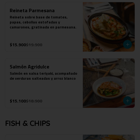
Reineta Parmesana
Reineta sobre base de tomates, 
papas, cebollas estofadas y 
camarones, gratinada en parmesana.
$15.900
$19.900
Salmón Agridulce
Salmón en salsa teriyaki, acompañado 
de verduras salteadas y arroz blanco
$15.100
$18.900
FISH & CHIPS