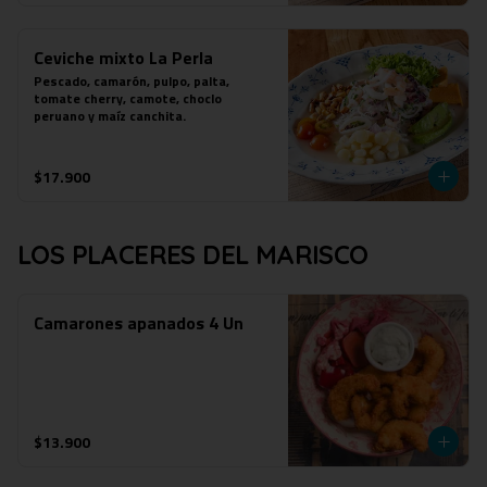
Ceviche mixto La Perla
Pescado, camarón, pulpo, palta, 
tomate cherry, camote, choclo 
peruano y maíz canchita.
$17.900
LOS PLACERES DEL MARISCO
Camarones apanados 4 Un
$13.900