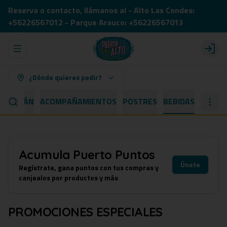
Reserva o contacto, llámanos al - Alto Las Condes:
+56226567012 - Parque Arauco: +56226567013
Abrir menu de navegación
Login
¿Dónde quieres pedir?
 CAPITÁN
ACOMPAÑAMIENTOS
POSTRES
BEBIDAS
Acumula
Puerto Puntos
Únete
Regístrate, gana puntos con tus compras y
canjealos por productos y más
PROMOCIONES ESPECIALES